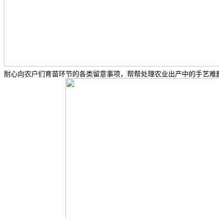
耐心向农户们育苗环节的各类留意事项，帮帮处理农业出产中的手艺难