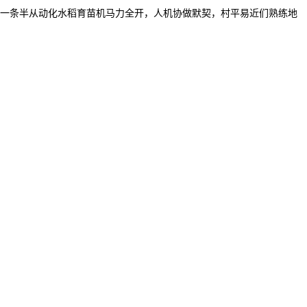
一条半从动化水稻育苗机马力全开，人机协做默契，村平易近们熟练地