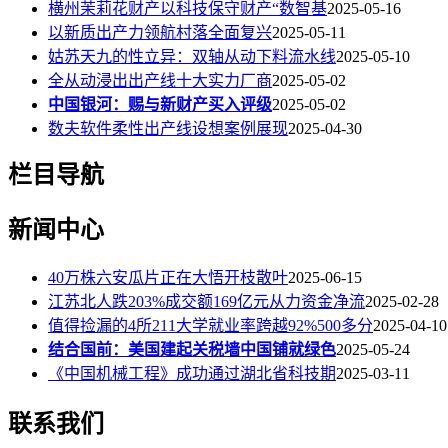
横州茉莉花财产以科技保守财产“数智基
2025-05-16
以新质出产力领航村落全面复兴
2025-05-11
姑苏天九的性立异：双轴从动下料流水线
2025-05-10
全从动浸出出产线十大实力厂商
2025-05-02
中国银河：赐与新财产买入评级
2025-05-02
数夫软件柔性出产线设想案例展现
2025-04-30
栏目导航
新闻中心
40万株六安瓜片正在大悟开枝散叶
2025-06-15
江苏北人跌203%成交额169亿元从力资金净流
2025-02-28
值得捡漏的4所211大学就业率跨越92%500多分
2025-04-10
结合国前：美国建起关税墙中国铺就绿色
2025-05-24
《中国机械工程》成功通过湖北省科技期
2025-03-11
联系我们