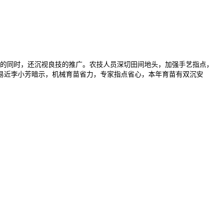
的同时，还沉视良技的推广。农技人员深切田间地头，加强手艺指点，
易近李小芳暗示，机械育苗省力，专家指点省心，本年育苗有双沉安