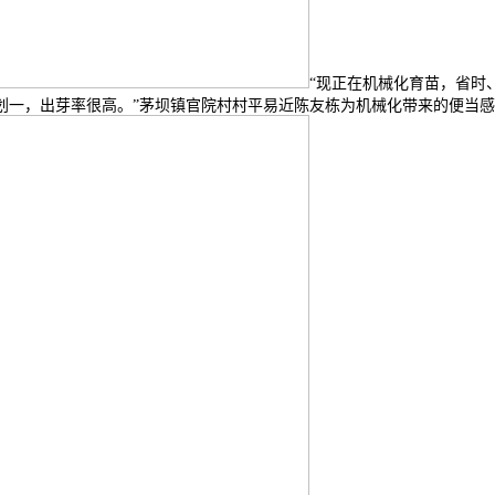
“现正在机械化育苗，省时
划一，出芽率很高。”茅坝镇官院村村平易近陈友栋为机械化带来的便当