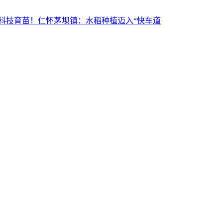
科技育苗！仁怀茅坝镇：水稻种植迈入“快车道