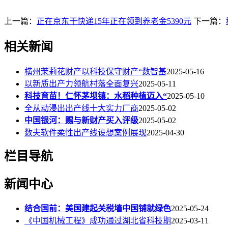
上一篇：
正在京东干快递15年正在领到养老金5390元
下一篇：
相关新闻
横州茉莉花财产以科技保守财产“数智基
2025-05-16
以新质出产力领航村落全面复兴
2025-05-11
科技育苗！仁怀茅坝镇：水稻种植迈入“
2025-05-10
全从动浸出出产线十大实力厂商
2025-05-02
中国银河：赐与新财产买入评级
2025-05-02
数夫软件柔性出产线设想案例展现
2025-04-30
栏目导航
新闻中心
结合国前：美国建起关税墙中国铺就绿色
2025-05-24
《中国机械工程》成功通过湖北省科技期
2025-03-11