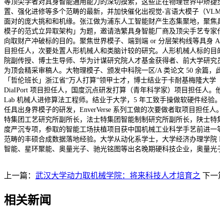
等顶尖学者对具身智能通用能力的深切摸索，这些正在物理世界中矫捷
置、强化进修等多个范畴的最新，并加快催化出视觉-言语大模子（VL
面对的庞大挑和和机缘。张江做为浦东人工智能财产生态集聚地，聚焦
模子的范式立异取架构」为题，邀请浩繁具身智能厂商及顶尖手艺专家代表，
向取财产冲破标的目的。聚焦世界模子、端到端 or 分层架构线等具身 AI 
目担任人，次要处置人形机械人和类脑计较的研究。人形机械人标的目的的使
院副传授、博士生导师、华为计谋研究院人才基金获得者、前大学研究员。入选
为顶会精采审稿人。大物理模子、颁发中科院一区/A 类论文 50 余篇，
「哲伦班长」浙江省“万人打算”领甲士才，博士结业于卡耐基梅隆大学（
DiaIPort 项目担任人，国度沉点研发打算（青年科学家）项目担任人。
Lab 机械人进修算法工程师。结业于大学，5 年工致手操做软硬件经验。正在
任具出身界模子的研发，EnverVerse 系列工做的次要做者取项目担
特集团工艺研究所副所长，法士特集团智能制制研究所副所长，陕士特
度严沉专项，参取的智能工场扶植项目获中国机械工业科学手艺前进一
范畴的丰硕合成数据落地经验。大学从动化系学士，大学经济办理学院
智能、星环聚能、奥量光子、驰光铭图等出名晚期硬科技企业，奥量光子任
上一篇：
武汉大学动力取机械学院：将来科技人才培育之
下一
相关新闻