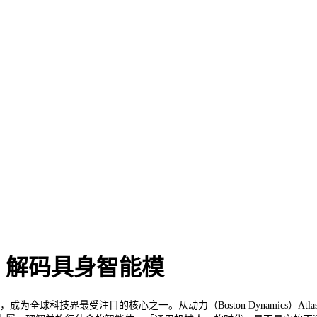
！解码具身智能模
成为全球科技界最受注目的核心之一。从动力（Boston Dynamics）