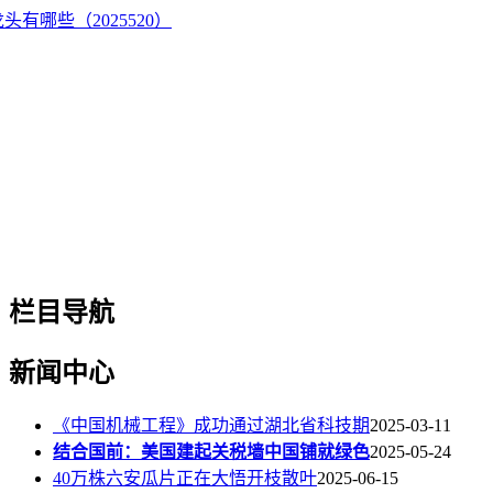
有哪些（2025520）
栏目导航
新闻中心
《中国机械工程》成功通过湖北省科技期
2025-03-11
结合国前：美国建起关税墙中国铺就绿色
2025-05-24
40万株六安瓜片正在大悟开枝散叶
2025-06-15