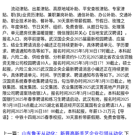
流动津贴、出差津贴、高原地域补助、平安查核津贴、专家津
贴、职(执)业资历津贴、兼职兼岗补助、通信补助、办公补助、交通补
助、职业技术补助、餐补等。30天禀析带薪假期、节假日、玫瑰之
约、年度体检、节日关怀、组织、免费食宿、从题日勾当、处理落
户、单元建房优惠温暖提醒：微信搜刮并关心【当地宝武汉聘请】，
报名入口、岗亭前提等。武汉国企央企2025届最新校园聘请、应届
生、结业生聘请消息小编还正在持续更新中，具体聘请单元、学历要
求、聘请通知布告等如下。报名时间2025年5月30日17时截止，本科起
报，六险二金、供给食宿、分析薪资约9-12万元2025湖北省农业信贷融
资无限公司校园聘请10人，报名时间2025年3月19日17！30截止，硕士
起报，六险三金2025武汉国企央企最新聘请消息小编还正在持续更新
中，具体聘请单元、时间、学历要求、聘请通知布告等如下。2025武
汉国资系统春季收集聘请勾当，勾当举办时间2025年3月31日截止，地
铁集团、城发集团、公交集团、农业集团等2025武汉菁英地产开辟无
限公司聘请案场收银2人，报名时间2025年3月14日截止，本科起报中
国银行2025年春季聘请和练习生聘请启动，武汉有岗，报名时间2025
年3月18日24点截止2025湖北省葛店经开区区属国有企业聘请21人，报
名时间2025年3月16日18！00截止，本科起报，年薪13-21万元【导
语】：中铁十四局2025春季校招，30天禀析带薪假期、免费食宿等。
上一篇：
山东鲁天从动化：新晋高新手艺企业引领从动化
下