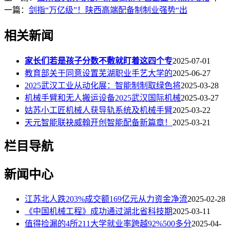
一篇：
剑指“万亿级”！陕西高端配备制制业强势“出
相关新闻
家长们若是孩子分数不敷就盯着这四个专
2025-07-01
教育部关于同意设置芜湖职业手艺大学的
2025-06-27
2025武汉工业从动化展：智能制制取绿色将
2025-03-28
机械手臂和无人搬运设备2025武汉国际机械
2025-03-27
姑苏小工匠机械人获导轨系统及机械手臂
2025-03-22
天元智能联袂威翰开创智能配备新篇章！
2025-03-21
栏目导航
新闻中心
江苏北人跌203%成交额169亿元从力资金净流
2025-02-28
《中国机械工程》成功通过湖北省科技期
2025-03-11
值得捡漏的4所211大学就业率跨越92%500多分
2025-04-