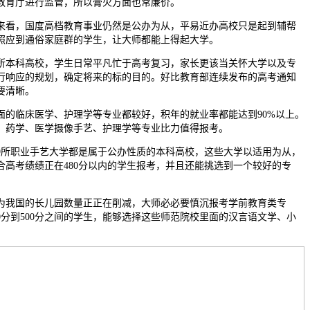
教育厅进行监管，所以膏火方面也常廉价。
看，国度高档教育事业仍然是公办为从，平易近办高校只是起到辅帮
照应到通俗家庭群的学生，让大师都能上得起大学。
所本科高校，学生日常平凡忙于高考复习，家长更该当关怀大学以及专
行响应的规划，确定将来的标的目的。好比教育部连续发布的高考通知
要清晰。
临床医学、护理学等专业都较好，积年的就业率都能达到90%以上。
、药学、医学摄像手艺、护理学等专业比力值得报考。
职业手艺大学都是属于公办性质的本科高校，这些大学以适用为从，
合高考绩绩正在480分以内的学生报考，并且还能挑选到一个较好的专
我国的长儿园数量正正在削减，大师必必要慎沉报考学前教育类专
0分到500分之间的学生，能够选择这些师范院校里面的汉言语文学、小
。