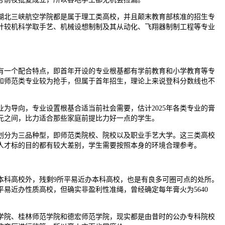
北三峡航空学院都是属于理工类高校，并且颠末教育部核准的招生专
计较机科学取手艺、机械设想制制及其从动化、飞翔器制制工程等专业
一个配合特点，即首年开设的专业根基都有学前教育和小学教育等专
和师范类专业较为抢手，但属于首年招生，理论上来说登科分数线也不
导向，专业设置根基合适当前社会需要，估计2025年各类专业的膏
000元之间，比力适合那些家庭前提比力好一点的学生。
分为三品种型，即师范类院校、院校以及职业手艺大学。这三类高校
人才标的目的都有较大差别，学生需要按照本身的环境合理参考。
科高校外，残剩9所平易近办本科高校，也是有良多可圈可点的处所。
平易近办性质高校，但确实非盈利性准绳，曾经确定每年膏火为5640
院、桂林师范学院和德宏师范学院，现实都是由昔时的公办专科院校