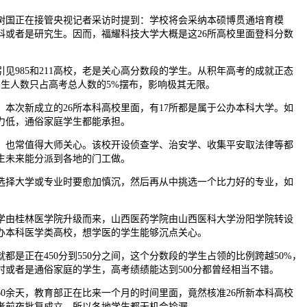
国正在接管央视记者采访时提到：学校将会采纳本硕博贯通培育模
科或者是研究生。因而，福耀科技大学大概是这26所高校里面登科分数
985和211高校，老是关心高分数段的学生。从积年高考的成就正态
学生人数只占高考总人数的5%摆布，影响极其无限。
次新成立的26所本科高校里面，有17所都是属于公办本科大学。如
力低，通俗家庭学生都能承担。
也常值得大师关心。该校开设侦查学、治安学、收集平安取法律等都
生未来能分派到各地的门工做。
择大学或专业时要愈加慎沉，然后再从中挑选一个比力好的专业，如
。
由桂林医学院升级而来，山西医药学院由山西医科大学汾阳学院转设
办本科医学类高校，想学医的学生能够沉点关心。
正在450分到550分之间，这个分数段的学生占领的比例跨越50%，
村或者是通俗家庭的学生，高考绩绩能达到500分都曾经相当不错。
60余天，教育部正在比来一个月的时间里面，竟然核准26所新本科高校
考前夜批复成立，所以各地学生都无机会捡漏。